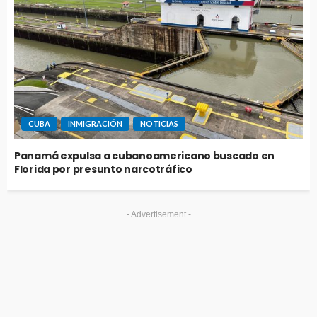
CUBA
INMIGRACIÓN
NOTICIAS
Panamá expulsa a cubanoamericano buscado en
Florida por presunto narcotráfico
- Advertisement -