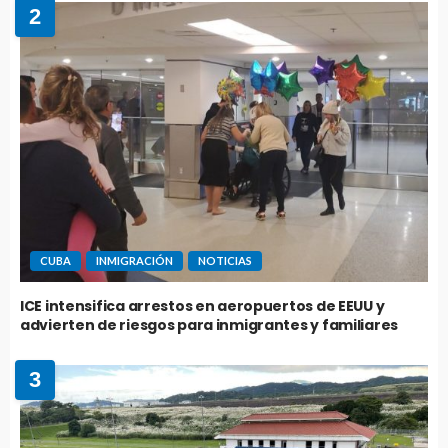
2
CUBA
INMIGRACIÓN
NOTICIAS
ICE intensifica arrestos en aeropuertos de EEUU y
advierten de riesgos para inmigrantes y familiares
3