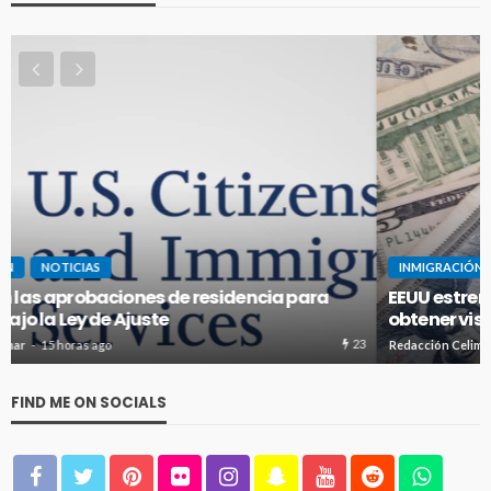
INMIGRACIÓN
NOTICIAS
EEUU estrena fianzas de hasta $250.000 para
obtener visas de inmigrante
43
Redacción Celimar
2 días ago
FIND ME ON SOCIALS