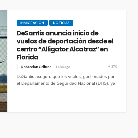
INMIGRACIÓN
NOTICIAS
DeSantis anuncia inicio de
vuelos de deportación desde el
centro “Alligator Alcatraz” en
Florida
370
Redacción Celimar
1 año ago
DeSantis aseguró que los vuelos, gestionados por
el Departamento de Seguridad Nacional (DHS), ya
están en marcha y que el ritmo de deportaciones
aumentará en los próximos días.