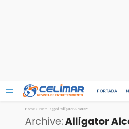
PORTADA
N
Home
Posts Tagged "Alligator Alcatraz"
Archive
Alligator Al