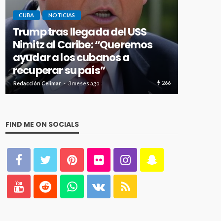
CUBA
NOTICIAS
Trump tras llegada del USS
Nimitz al Caribe: “Queremos
INMIGRAC
ayudar a los cubanos a
Nueva 
recuperar su país”
migran
266
Redacción Celimar
3 meses ago
Redacción Ce
FIND ME ON SOCIALS