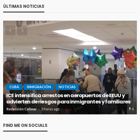
ÚLTIMAS NOTICIAS
CUBA
INMIGRACIÓN
NOTICIAS
Panamá expulsa a cubanoamericano buscado en
Florida por presunto narcotráfico
6
5
Redacción Celimar
1 día ago
FIND ME ON SOCIALS