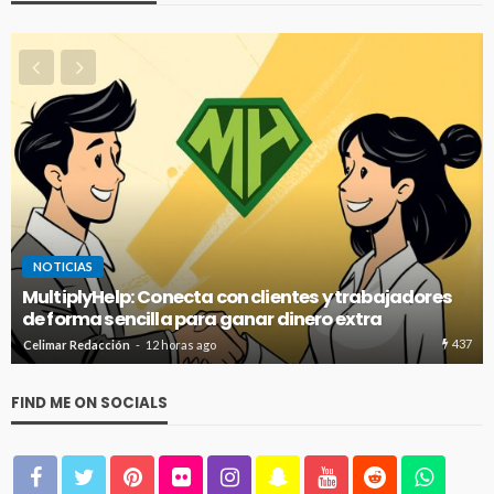
INMIGRACIÓN
NOTICIAS
Aumentan las aprobaciones de residencia para
cubanos bajo la Ley de Ajuste
437
25
Redacción Celimar
1 día ago
FIND ME ON SOCIALS