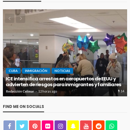
CUBA
INMIGRACIÓN
NOTICIAS
Panamá expulsa a cubanoamericano buscado en
s
Florida por presunto narcotráfico
14
19
Redacción Celimar
2 días ago
FIND ME ON SOCIALS