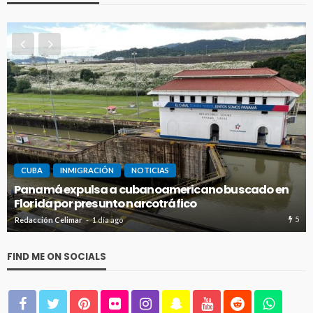
CUBA
INMIGRACIÓN
NOTICIAS
Panamá expulsa a cubanoamericano buscado en
Florida por presunto narcotráfico
5
Redacción Celimar
1 día ago
FIND ME ON SOCIALS