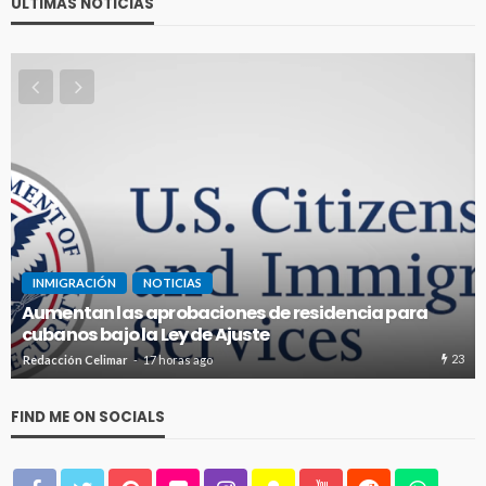
ÚLTIMAS NOTICIAS
INMIGRACIÓN
NOTICIAS
dencia para
EEUU estrena fianzas de hasta $250.0
obtener visas de inmigrante
23
Redacción Celimar
2 días ago
FIND ME ON SOCIALS