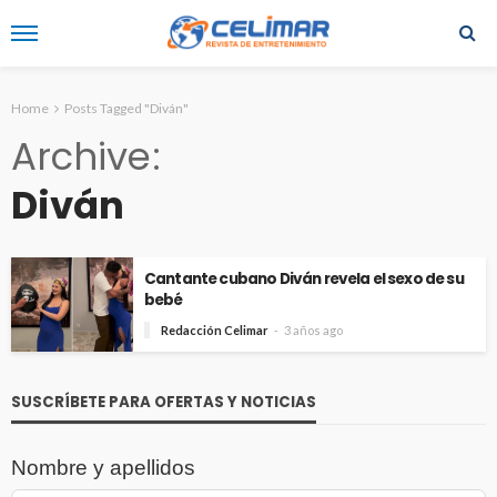
Home
Posts Tagged "Diván"
Archive
Diván
Cantante cubano Diván revela el sexo de su
bebé
Redacción Celimar
3 años ago
SUSCRÍBETE PARA OFERTAS Y NOTICIAS
Nombre y apellidos