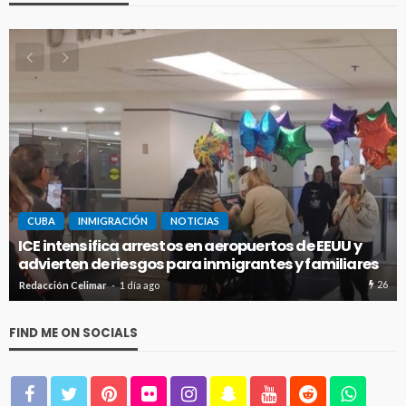
CUBA
INMIGRACIÓN
NOTICIAS
ICE intensifica arrestos en aeropuertos de EEUU y
advierten de riesgos para inmigrantes y familiares
26
Redacción Celimar
1 día ago
FIND ME ON SOCIALS