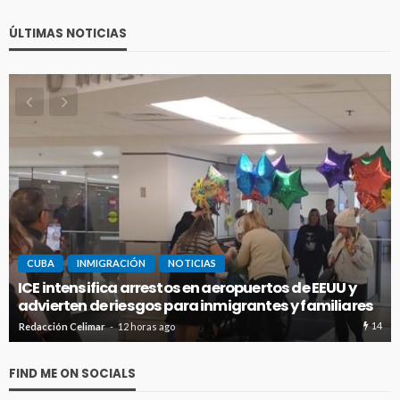
ÚLTIMAS NOTICIAS
CUBA
INMIGRACIÓN
NOTICIAS
UU y
Panamá expulsa a cubanoamericano buscado
liares
Florida por presunto narcotráfico
14
Redacción Celimar
2 días ago
FIND ME ON SOCIALS