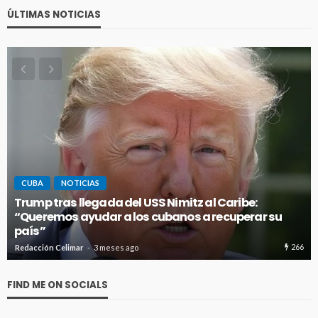
ÚLTIMAS NOTICIAS
CUBA
NOTICIAS
Trump tras llegada del USS Nimitz al Caribe:
“Queremos ayudar a los cubanos a recuperar su
país”
266
Redacción Celimar
3 meses ago
FIND ME ON SOCIALS