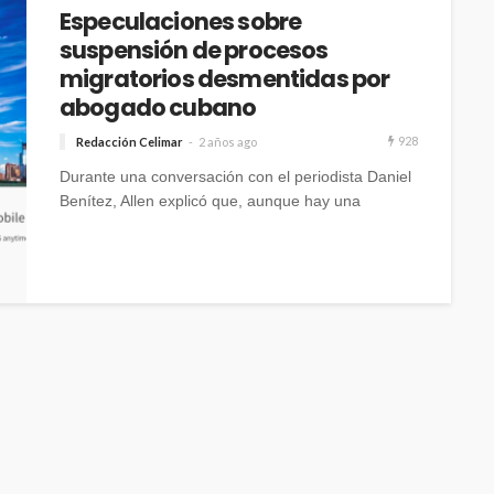
Especulaciones sobre
suspensión de procesos
migratorios desmentidas por
abogado cubano
928
Redacción Celimar
2 años ago
Durante una conversación con el periodista Daniel
Benítez, Allen explicó que, aunque hay una
elección presidencial en noviembre, los procesos
migratorios continuarán su curso habitual