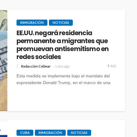
INMIGRACIÓN
NOTICIAS
EE.UU. negará residencia
permanente a migrantes que
promuevan antisemitismo en
redes sociales
463
Redacción Celimar
1 año ago
Esta medida se implementa bajo el mandato del
expresidente Donald Trump, en el marco de una
serie de directrices enfocadas en la seguridad
nacional y la lucha contra el extremismo.
CUBA
INMIGRACIÓN
NOTICIAS