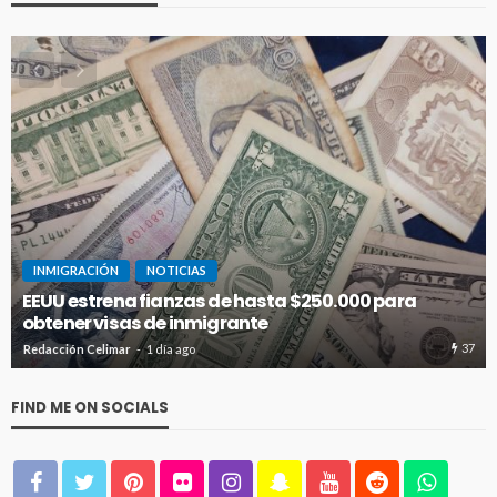
CUBA
INMIGRACIÓN
NOTICIAS
ta $250.000 para
ICE intensifica arrestos en aer
advierten de riesgos para inmi
37
Redacción Celimar
2 días ago
FIND ME ON SOCIALS