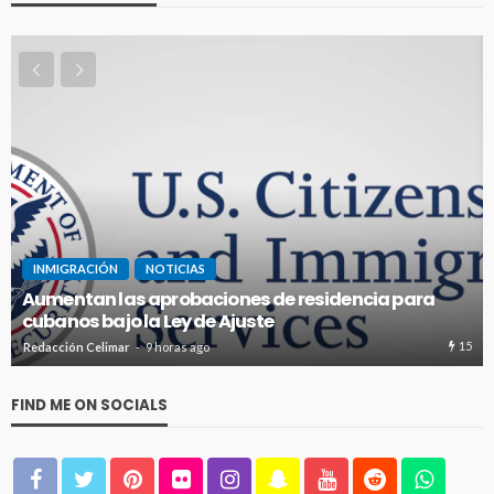
INMIGRACIÓN
NOTICIAS
EEUU estrena fianzas de hasta $250.000 para
obtener visas de inmigrante
15
Redacción Celimar
2 días ago
FIND ME ON SOCIALS