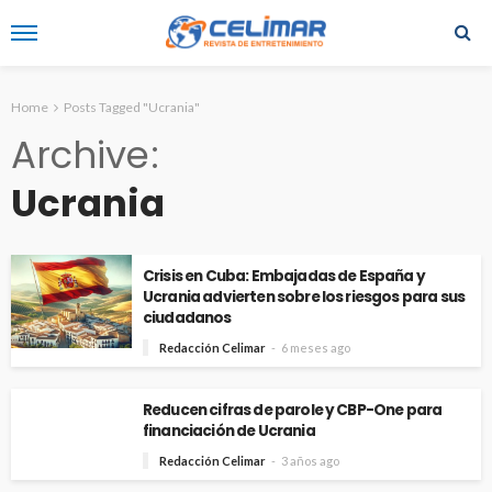
Home
Posts Tagged "Ucrania"
Archive
Ucrania
Crisis en Cuba: Embajadas de España y
Ucrania advierten sobre los riesgos para sus
ciudadanos
Redacción Celimar
6 meses ago
Reducen cifras de parole y CBP-One para
financiación de Ucrania
Redacción Celimar
3 años ago