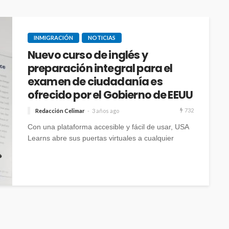
INMIGRACIÓN
NOTICIAS
Nuevo curso de inglés y
preparación integral para el
examen de ciudadanía es
ofrecido por el Gobierno de EEUU
732
Redacción Celimar
3 años ago
Con una plataforma accesible y fácil de usar, USA
Learns abre sus puertas virtuales a cualquier
interesado, permitiendo el registro a través de su
página web oficial.