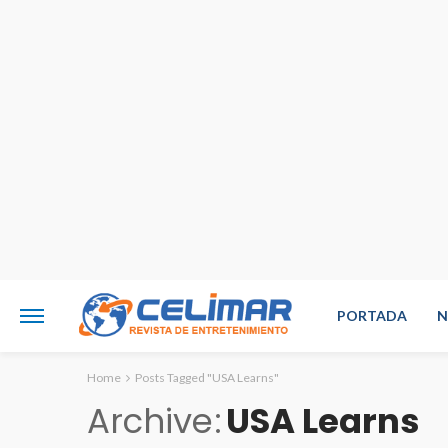
PORTADA
N
Home
Posts Tagged "USA Learns"
Archive
USA Learns