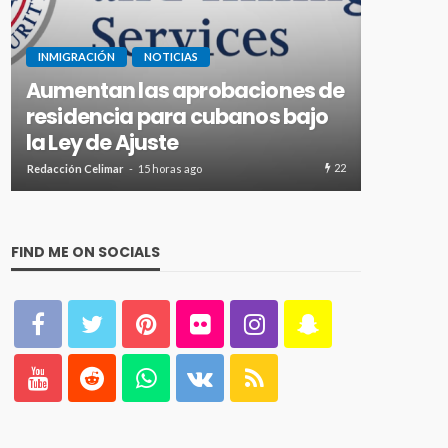
INMIGRACIÓN
NOTICIAS
INMIGRAC
Aumentan las aprobaciones de
EEUU e
residencia para cubanos bajo
$250.0
la Ley de Ajuste
inmigr
22
Redacción Celimar
15 horas ago
Redacción Ce
FIND ME ON SOCIALS