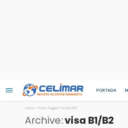
PORTADA
N
Home
Posts Tagged "visa B1/B2"
Archive
visa B1/B2