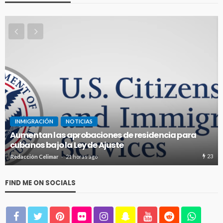
INMIGRACIÓN
NOTICIAS
a para
EEUU estrena fianzas de hasta $250.000 pa
obtener visas de inmigrante
23
Redacción Celimar
2 días ago
FIND ME ON SOCIALS