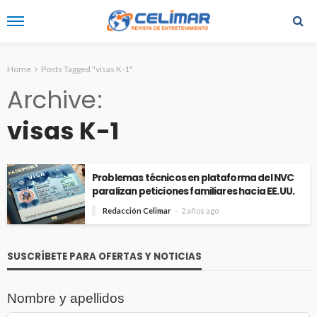
Home
Posts Tagged "visas K-1"
Archive
visas K-1
Problemas técnicos en plataforma del NVC
paralizan peticiones familiares hacia EE.UU.
Redacción Celimar
2 años ago
SUSCRÍBETE PARA OFERTAS Y NOTICIAS
Nombre y apellidos