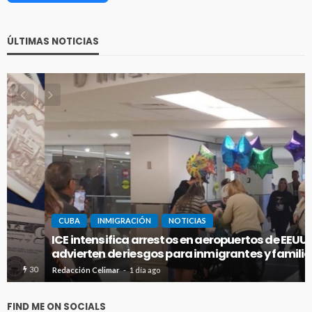
ÚLTIMAS NOTICIAS
CUBA
INMIGRACIÓN
NOTICIAS
ICE intensifica arrestos en aeropuertos de EEUU y
advierten de riesgos para inmigrantes y familiares
26
Redacción Celimar
1 día ago
FIND ME ON SOCIALS