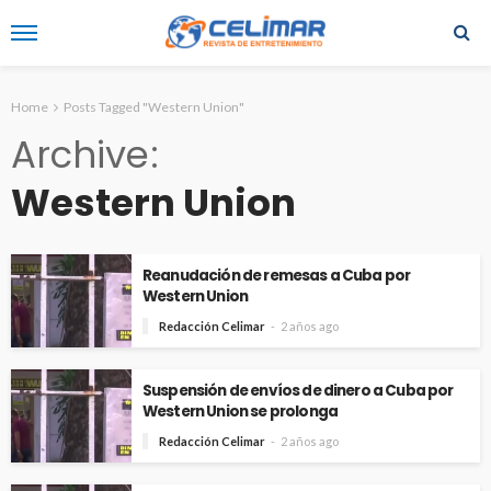
Home
Posts Tagged "Western Union"
Archive
Western Union
Reanudación de remesas a Cuba por
Western Union
Redacción Celimar
2 años ago
Suspensión de envíos de dinero a Cuba por
Western Union se prolonga
Redacción Celimar
2 años ago