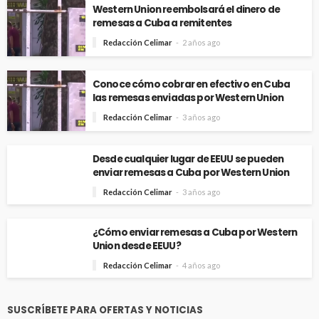
Western Union reembolsará el dinero de
remesas a Cuba a remitentes
Redacción Celimar
2 años ago
Conoce cómo cobrar en efectivo en Cuba
las remesas enviadas por Western Union
Redacción Celimar
3 años ago
Desde cualquier lugar de EEUU se pueden
enviar remesas a Cuba por Western Union
Redacción Celimar
3 años ago
¿Cómo enviar remesas a Cuba por Western
Union desde EEUU?
Redacción Celimar
4 años ago
SUSCRÍBETE PARA OFERTAS Y NOTICIAS