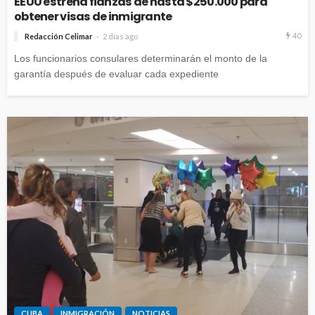
EEUU estrena fianzas de hasta $250.000 para
obtener visas de inmigrante
40
Redacción Celimar
2 días ago
Los funcionarios consulares determinarán el monto de la
garantía después de evaluar cada expediente
CUBA
INMIGRACIÓN
NOTICIAS