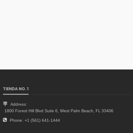
TIENDA NO. 1
Address:
1800 Forest Hill Blvd Suite 6, West Palm Beach, FL 33406
Phone:
+1 (561) 641-1444