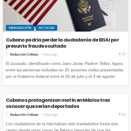
INMIGRACIÓN
NOTICIAS
Cubano podría perder la ciudadanía de EEUU por
presunto fraude ocultado
29
Redacción Celimar
4 días ago
El acusado, identificado como Jairo Javier Pedron Tellez, figura
entre las personas incluidas en 25 acciones civiles presentadas
por el Gobierno federal entre el 20 de julio y el 3 de agosto
Cubanos protagonizan motín en México tras
conocer que serían deportados
40
Redacción Celimar
7 días ago
Los ciudadanos de la Isla habían sido trasladados hasta ese
centro desde otras zonas de México después de que las