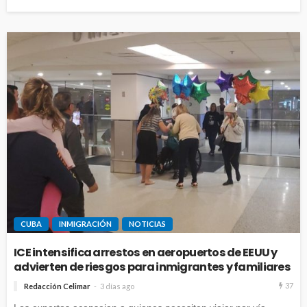
CUBA
INMIGRACIÓN
NOTICIAS
ICE intensifica arrestos en aeropuertos de EEUU y
advierten de riesgos para inmigrantes y familiares
37
Redacción Celimar
3 días ago