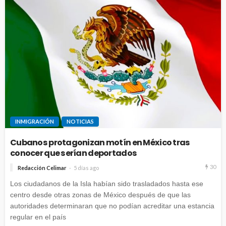
INMIGRACIÓN
NOTICIAS
Cubanos protagonizan motín en México tras
conocer que serían deportados
30
Redacción Celimar
5 días ago
Los ciudadanos de la Isla habían sido trasladados hasta ese
centro desde otras zonas de México después de que las
autoridades determinaran que no podían acreditar una estancia
regular en el país