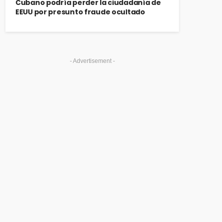
Cubano podría perder la ciudadanía de
EEUU por presunto fraude ocultado
- Advertisement -