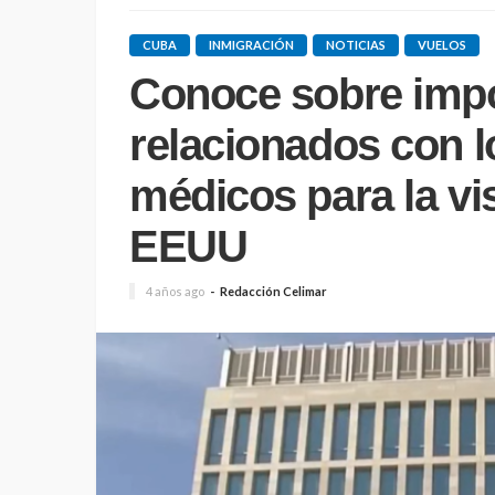
CUBA
INMIGRACIÓN
NOTICIAS
VUELOS
Conoce sobre imp
relacionados con 
médicos para la vi
EEUU
4 años ago
Redacción Celimar