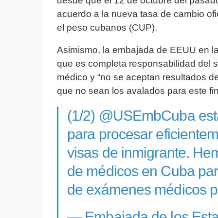
desde que el 12 de octubre del pasad
acuerdo a la nueva tasa de cambio ofi
el peso cubanos (CUP).
Asimismo, la embajada de EEUU en la I
que es completa responsabilidad del s
médico y “no se aceptan resultados d
que no sean los avalados para este fin
(1/2)
@USEmbCuba
est
para procesar eficientem
visas de inmigrante. He
de médicos en Cuba para
de exámenes médicos par
— Embajada de los Est