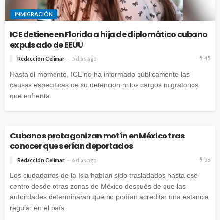
INMIGRACIÓN
ICE detiene en Florida a hija de diplomático cubano
expulsado de EEUU
45
Redacción Celimar
5 días ago
Hasta el momento, ICE no ha informado públicamente las
causas específicas de su detención ni los cargos migratorios
que enfrenta
Cubanos protagonizan motín en México tras
conocer que serían deportados
38
Redacción Celimar
6 días ago
Los ciudadanos de la Isla habían sido trasladados hasta ese
centro desde otras zonas de México después de que las
autoridades determinaran que no podían acreditar una estancia
regular en el país