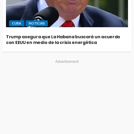
CUBA
NOTICIAS
Trump asegura que La Habana buscará un acuerdo
con EEUU en medio de la crisis energética
Advertisement