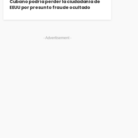
Cubano podría perder la ciudadanía de
EEUU por presunto fraude ocultado
- Advertisement -