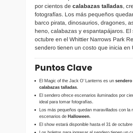
por cientos de
calabazas talladas
, c
fotografías. Los más pequeños quedan
barco pirata, dinosaurios, dragones, 
heno, calabazas y espantapájaros. El 
octubre en el Whittier Narrows Park Re
sendero tienen un costo que inicia en
Puntos Clave
El Magic of the Jack O’ Lanterns es un
sendero
calabazas talladas
.
El sendero ofrece escenarios iluminados por ci
ideal para tomar fotografías.
Los más pequeños quedan maravillados con la re
escenarios de
Halloween
.
El show estará disponible hasta el 31 de octubre
Los boletos para ingresar al sendero tienen un c