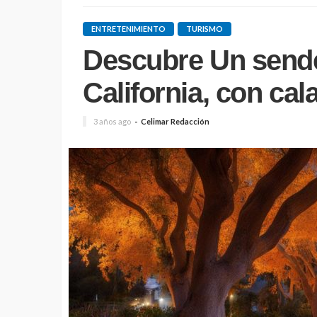
ENTRETENIMIENTO
TURISMO
Descubre Un sende
California, con cal
3 años ago
Celimar Redacción