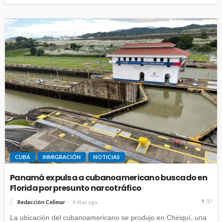
CUBA
INMIGRACIÓN
NOTICIAS
Panamá expulsa a cubanoamericano buscado en
Florida por presunto narcotráfico
37
Redacción Celimar
4 días ago
La ubicación del cubanoamericano se produjo en Chiriquí, una