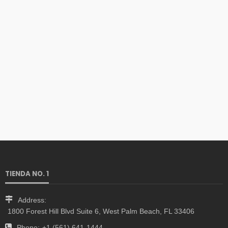
TIENDA NO. 1
Address:
1800 Forest Hill Blvd Suite 6, West Palm Beach, FL 33406
Phone:
+1 (561) 641-1444