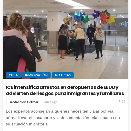
CUBA
INMIGRACIÓN
NOTICIAS
ICE intensifica arrestos en aeropuertos de EEUU y
advierten de riesgos para inmigrantes y familiares
39
Redacción Celimar
3 días ago
Los expertos aconsejan a quienes necesiten viajar por vía
aérea llevar el pasaporte y la documentación relacionada con
su situación migratoria