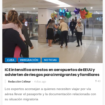
CUBA
INMIGRACIÓN
NOTICIAS
ICE intensifica arrestos en aeropuertos de EEUU y
advierten de riesgos para inmigrantes y familiares
43
Redacción Celimar
4 días ago
Los expertos aconsejan a quienes necesiten viajar por vía
aérea llevar el pasaporte y la documentación relacionada con
su situación migratoria