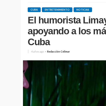
CUBA
ENTRETENIMIENTO
NOTICIAS
El humorista Lima
apoyando a los má
Cuba
4 años ago
Redacción Celimar