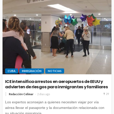
CUBA
INMIGRACIÓN
NOTICIAS
ICE intensifica arrestos en aeropuertos de EEUU y
advierten de riesgos para inmigrantes y familiares
29
Redacción Celimar
2 días ago
Los expertos aconsejan a quienes necesiten viajar por vía
aérea llevar el pasaporte y la documentación relacionada con
su situación migratoria