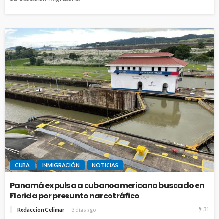
CUBA
INMIGRACIÓN
NOTICIAS
Panamá expulsa a cubanoamericano buscado en
Florida por presunto narcotráfico
31
Redacción Celimar
3 días ago