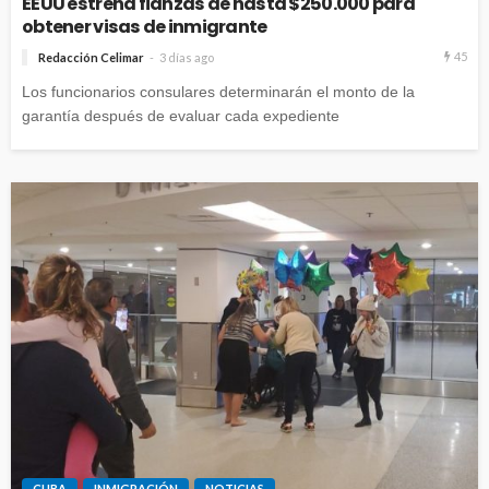
EEUU estrena fianzas de hasta $250.000 para
obtener visas de inmigrante
45
Redacción Celimar
3 días ago
Los funcionarios consulares determinarán el monto de la
garantía después de evaluar cada expediente
CUBA
INMIGRACIÓN
NOTICIAS