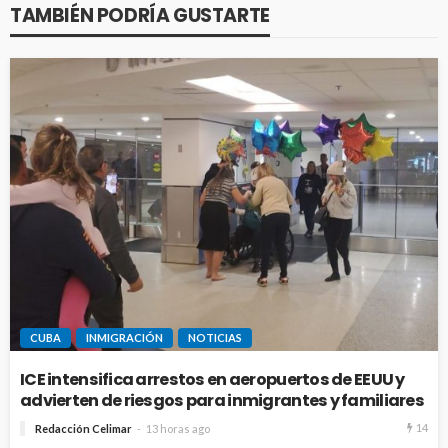
TAMBIÉN PODRÍA GUSTARTE
CUBA
INMIGRACIÓN
NOTICIAS
ICE intensifica arrestos en aeropuertos de EEUU y
advierten de riesgos para inmigrantes y familiares
14
Redacción Celimar
13 horas ago