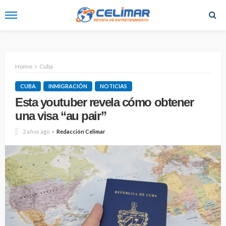
Home
Cuba
CUBA
INMIGRACIÓN
NOTICIAS
Esta youtuber revela cómo obtener
una visa “au pair”
2 años ago
Redacción Celimar