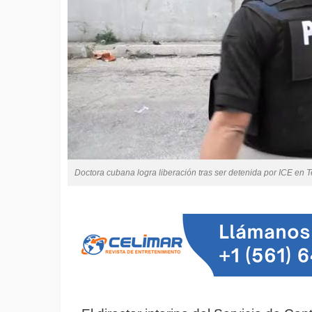
Doctora cubana logra liberación tras ser detenida por ICE en 