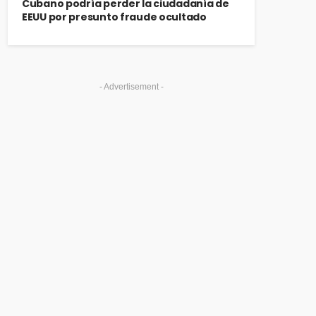
Cubano podría perder la ciudadanía de
EEUU por presunto fraude ocultado
- Advertisement -