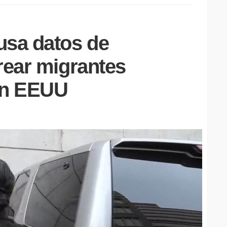
usa datos de
rear migrantes
en EEUU