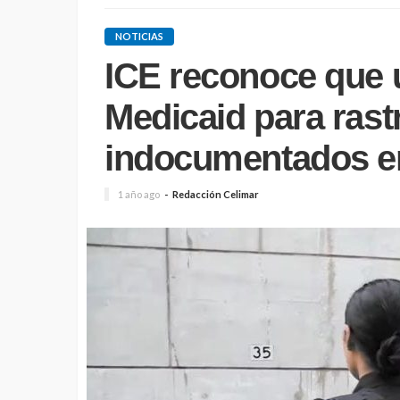
NOTICIAS
ICE reconoce que 
Medicaid para rast
indocumentados 
1 año ago
Redacción Celimar