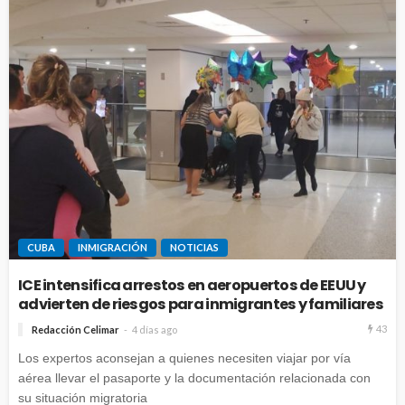
CUBA
INMIGRACIÓN
NOTICIAS
ICE intensifica arrestos en aeropuertos de EEUU y
advierten de riesgos para inmigrantes y familiares
43
Redacción Celimar
4 días ago
Los expertos aconsejan a quienes necesiten viajar por vía
aérea llevar el pasaporte y la documentación relacionada con
su situación migratoria