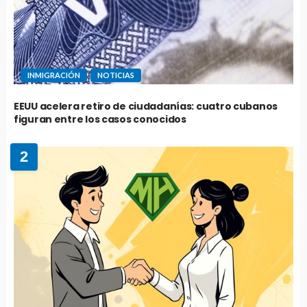
INMIGRACIÓN
NOTICIAS
EEUU acelera retiro de ciudadanías: cuatro cubanos
figuran entre los casos conocidos
2