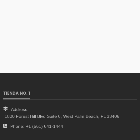
TIENDA NO. 1
Address:
1800 Forest Hill Blvd Suite 6, West Palm Beach, FL 33406
Phone:
+1 (561) 641-1444