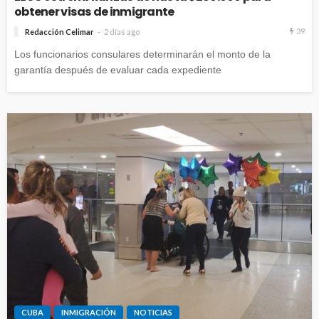
obtener visas de inmigrante
39
Redacción Celimar
2 días ago
Los funcionarios consulares determinarán el monto de la
garantía después de evaluar cada expediente
CUBA
INMIGRACIÓN
NOTICIAS