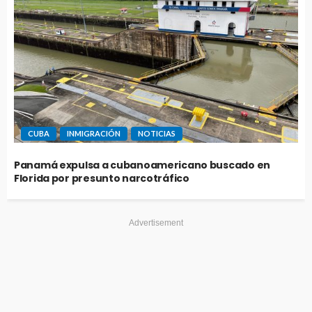
CUBA
INMIGRACIÓN
NOTICIAS
Panamá expulsa a cubanoamericano buscado en
Florida por presunto narcotráfico
Advertisement