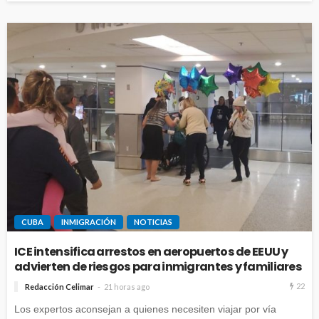
CUBA
INMIGRACIÓN
NOTICIAS
ICE intensifica arrestos en aeropuertos de EEUU y
advierten de riesgos para inmigrantes y familiares
22
Redacción Celimar
21 horas ago
Los expertos aconsejan a quienes necesiten viajar por vía