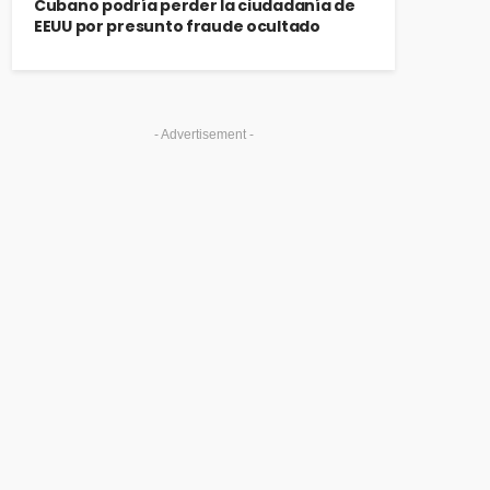
Cubano podría perder la ciudadanía de
EEUU por presunto fraude ocultado
- Advertisement -