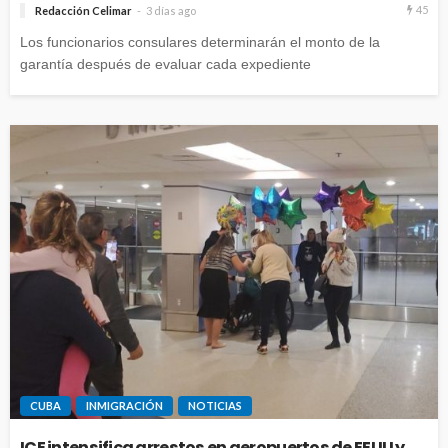
45
Redacción Celimar
3 días ago
Los funcionarios consulares determinarán el monto de la
garantía después de evaluar cada expediente
CUBA
INMIGRACIÓN
NOTICIAS
ICE intensifica arrestos en aeropuertos de EEUU y