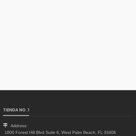
TIENDA NO. 1
Address:
1800 Forest Hill Blvd Suite 6, West Palm Beach, FL 33406