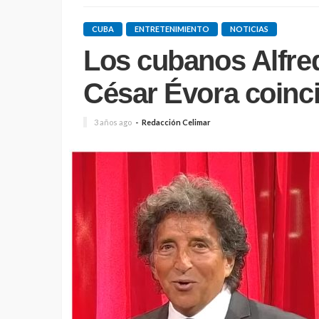
CUBA
ENTRETENIMIENTO
NOTICIAS
Los cubanos Alfred
César Évora coinc
3 años ago
Redacción Celimar