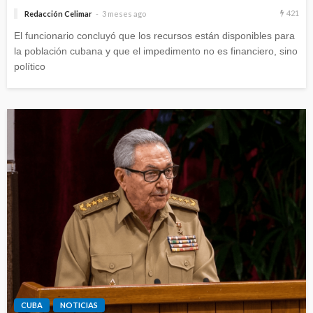
421
Redacción Celimar
3 meses ago
El funcionario concluyó que los recursos están disponibles para
la población cubana y que el impedimento no es financiero, sino
político
CUBA
NOTICIAS