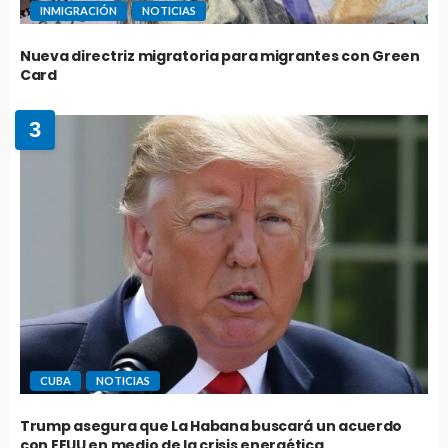
INMIGRACIÓN
NOTICIAS
Nueva directriz migratoria para migrantes con Green
Card
3
CUBA
NOTICIAS
Trump asegura que La Habana buscará un acuerdo
con EEUU en medio de la crisis energética