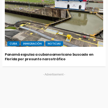
CUBA
INMIGRACIÓN
NOTICIAS
Panamá expulsa a cubanoamericano buscado en
Florida por presunto narcotráfico
- Advertisement -