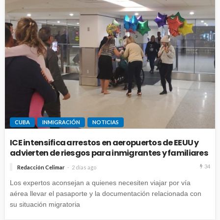
CUBA
INMIGRACIÓN
NOTICIAS
ICE intensifica arrestos en aeropuertos de EEUU y
advierten de riesgos para inmigrantes y familiares
34
Redacción Celimar
2 días ago
Los expertos aconsejan a quienes necesiten viajar por vía
aérea llevar el pasaporte y la documentación relacionada con
su situación migratoria