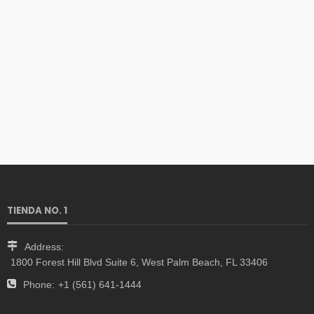
TIENDA NO. 1
Address:
1800 Forest Hill Blvd Suite 6, West Palm Beach, FL 33406
Phone:
+1 (561) 641-1444