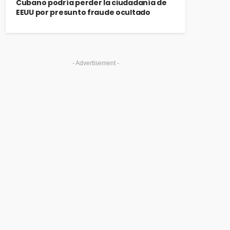
Cubano podría perder la ciudadanía de
EEUU por presunto fraude ocultado
- Advertisement -