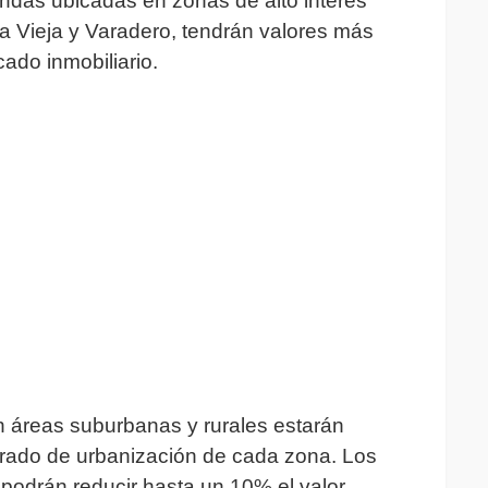
iendas ubicadas en zonas de alto interés
a Vieja y Varadero, tendrán valores más
cado inmobiliario.
en áreas suburbanas y rurales estarán
grado de urbanización de cada zona. Los
podrán reducir hasta un 10% el valor