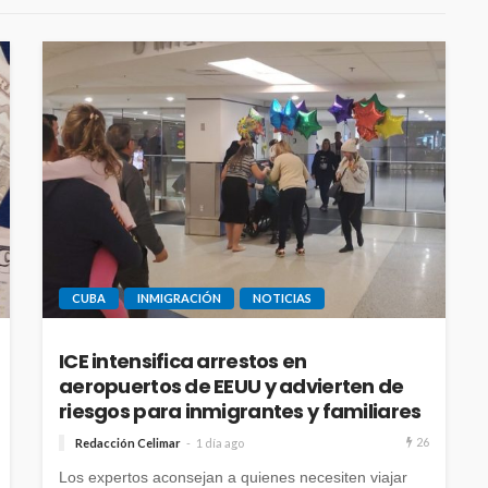
CUBA
INMIGRACIÓN
NOTICIAS
ICE intensifica arrestos en
aeropuertos de EEUU y advierten de
riesgos para inmigrantes y familiares
26
Redacción Celimar
1 día ago
Los expertos aconsejan a quienes necesiten viajar