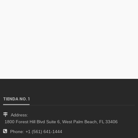
TIENDA NO. 1
Address:
1800 Forest Hill Blvd Suite 6, West Palm Beach, FL 33406
Phone:
+1 (561) 641-1444