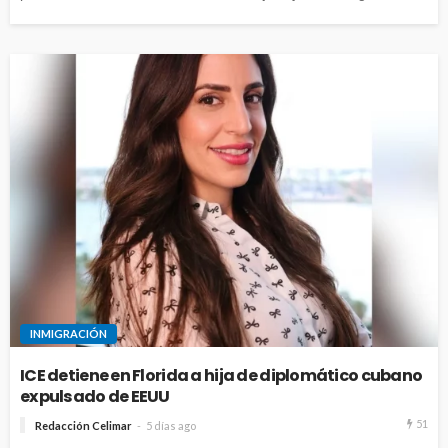
INMIGRACIÓN
ICE detiene en Florida a hija de diplomático cubano
expulsado de EEUU
51
Redacción Celimar
5 días ago